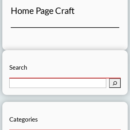
Home Page Craft
Search
B
u
s
c
a
r
Categories