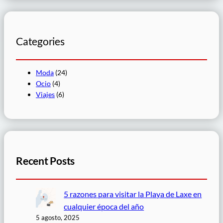
s
c
a
r
Categories
Moda
(24)
Ocio
(4)
Viajes
(6)
Recent Posts
5 razones para visitar la Playa de Laxe en
cualquier época del año
5 agosto, 2025